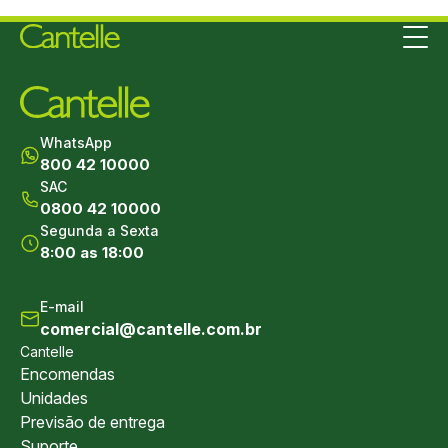
WhatsApp
800 42 10000
SAC
0800 42 10000
Segunda a Sexta
8:00 as 18:00
E-mail
comercial@cantelle.com.br
Cantelle
Encomendas
Sob
Unidades
nós
Previsão de entrega
Polít
de
Suporte