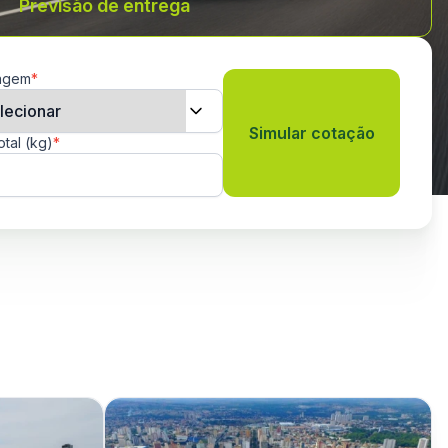
Previsão de entrega
agem
*
Simular cotação
otal (kg)
*