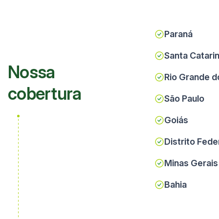
Paraná
Santa Catari
Nossa
Rio Grande d
cobertura
São Paulo
Goiás
Distrito Fede
Minas Gerais
Bahia