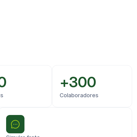
0
+
300
es
Colaboradores