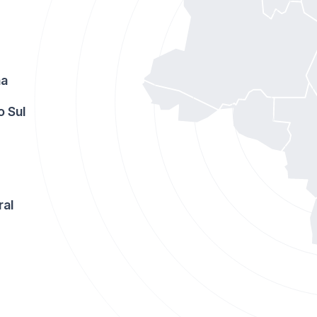
na
o Sul
ral