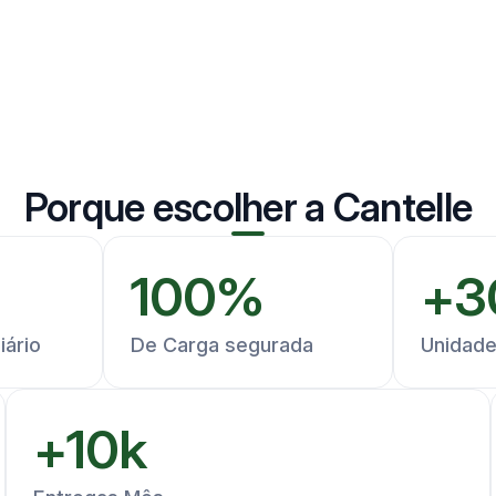
Porque escolher a Cantelle
100
%
+
3
iário
De Carga segurada
Unidad
+
10
k