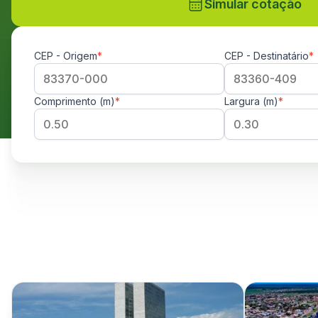
Simular cotação
CEP - Origem
*
CEP - Destinatário
*
Comprimento (m)
*
Largura (m)
*